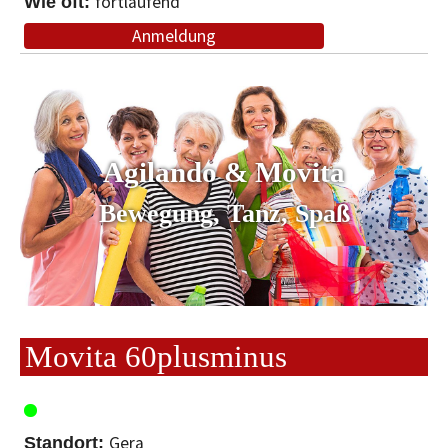
fortlaufend
Anmeldung
Agilando & Movita
Bewegung, Tanz, Spaß
Movita 60plusminus
Gera