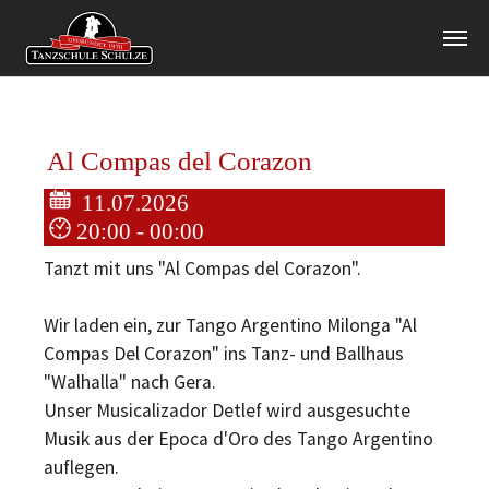
Zum Hauptinhalt springen
Al Compas del Corazon
11.07.2026
20:00 - 00:00
Tanzt mit uns "Al Compas del Corazon".
Wir laden ein, zur Tango Argentino Milonga "Al
Compas Del Corazon" ins Tanz- und Ballhaus
"Walhalla" nach Gera.
Unser Musicalizador Detlef wird ausgesuchte
Musik aus der Epoca d'Oro des Tango Argentino
auflegen.