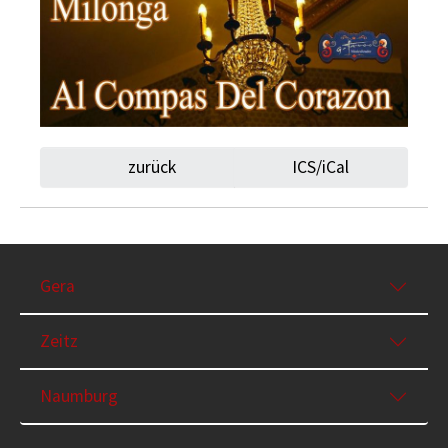
zurück
ICS/iCal
Gera
Zeitz
Naumburg