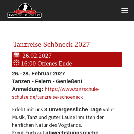
Zum Hauptinhalt springen
Tanzreise Schöneck 2027
26.02.2027
16:00 Offenes Ende
26.–28. Februar 2027
Tanzen • Feiern • Genießen!
https://www.tanzschule-
Anmeldung:
schulze.de/tanzreise-schoeneck
Erlebt mit uns
voller
3 unvergessliche Tage
Musik, Tanz und guter Laune inmitten der
herrlichen Natur des Vogtlands.
Freut Euch auf
abwechslungsreiche