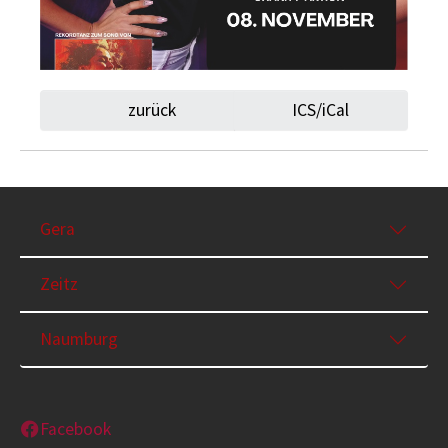
zurück
ICS/iCal
Gera
Zeitz
Naumburg
Facebook