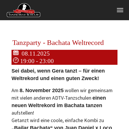
Zum Hauptinhalt springen
Tanzparty - Bachata Weltrecord
08.11.2025
19:00 - 23:00
Sei dabei, wenn Gera tanzt – für einen
Weltrekord und einen guten Zweck!
Am
wollen wir gemeinsam
8. November 2025
mit vielen anderen ADTV-Tanzschulen
einen
neuen Weltrekord im Bachata tanzen
aufstellen!
Getanzt wird eine coole, einfache Kombi zu
„Bailar Bachata“ von Juan Daniel x Loco