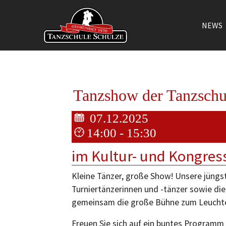
NEWS
Zum Hauptinhalt springen
Tanzshow der Tanzschu
07.12.2025
14:00 - 15:30
im Kultur- und Kongre
Kleine Tänzer, große Show! Unsere jüng
Turniertänzerinnen und -tänzer sowie di
gemeinsam die große Bühne zum Leucht
Freuen Sie sich auf ein buntes Programm 