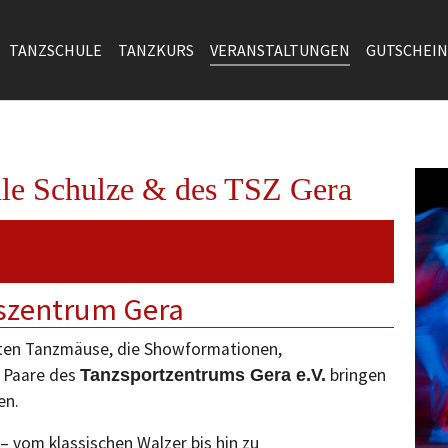
TANZSCHULE
TANZKURS
VERANSTALTUNGEN
GUTSCHEIN
le Schulze & des TSZ Gera
sszentrum Gera
sten Tanzmäuse, die Showformationen,
e Paare des
bringen
Tanzsportzentrums Gera e.V.
en.
– vom klassischen Walzer bis hin zu